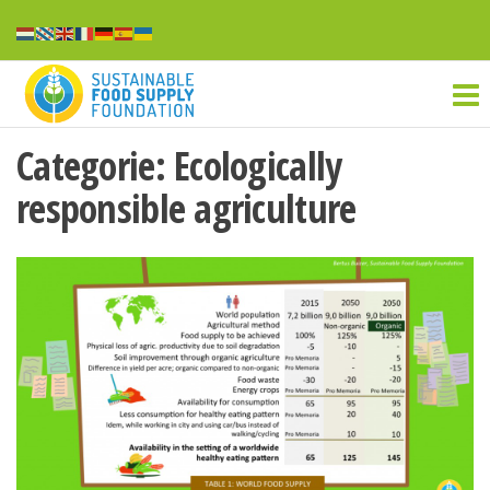
Ga
naar
Sustainable
de
inhoud
food
supply
Categorie:
Ecologically
responsible agriculture