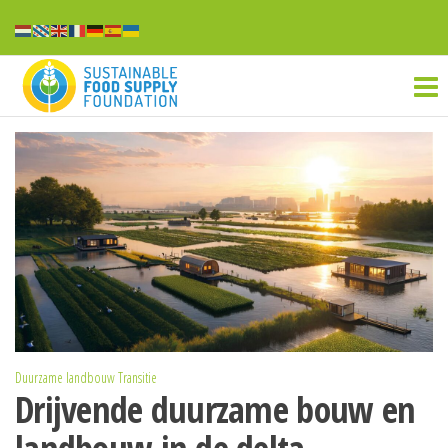
Sustainable
food
supply
Duurzame landbouw
Transitie
Drijvende duurzame bouw en