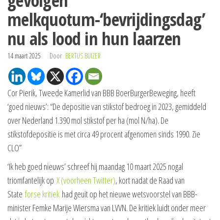
gevolgen
melkquotum-‘bevrijdingsdag’
nu als lood in hun laarzen
14 maart 2025
Door
BERTUS BUIZER
Cor Pierik, Tweede Kamerlid van BBB BoerBurgerBeweging, heeft
‘goed nieuws’: “De depositie van stikstof bedroeg in 2023, gemiddeld
over Nederland 1.390 mol stikstof per ha (mol N/ha). De
stikstofdepositie is met circa 49 procent afgenomen sinds 1990. Zie
CLO”
‘Ik heb goed nieuws’ schreef hij maandag 10 maart 2025 nogal
triomfantelijk op
X (voorheen Twitter)
, kort nadat de Raad van
State
forse kritiek
had geuit op het nieuwe wetsvoorstel van BBB-
minister Femke Marije Wiersma van LVVN. De kritiek luidt onder meer