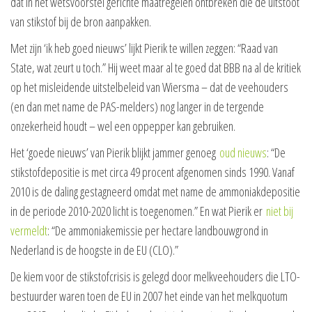
dat in het wetsvoorstel gerichte maatregelen ontbreken die de uitstoot
van stikstof bij de bron aanpakken.
Met zijn ‘ik heb goed nieuws’ lijkt Pierik te willen zeggen: “Raad van
State, wat zeurt u toch.” Hij weet maar al te goed dat BBB na al de kritiek
op het misleidende uitstelbeleid van Wiersma – dat de veehouders
(en dan met name de PAS-melders) nog langer in de tergende
onzekerheid houdt – wel een oppepper kan gebruiken.
Het ‘goede nieuws’ van Pierik blijkt jammer genoeg
oud nieuws
: “De
stikstofdepositie is met circa 49 procent afgenomen sinds 1990. Vanaf
2010 is de daling gestagneerd omdat met name de ammoniakdepositie
in de periode 2010-2020 licht is toegenomen.” En wat Pierik er
niet bij
vermeldt
: “De ammoniakemissie per hectare landbouwgrond in
Nederland is de hoogste in de EU (CLO).”
De kiem voor de stikstofcrisis is gelegd door melkveehouders die LTO-
bestuurder waren toen de EU in 2007 het einde van het melkquotum