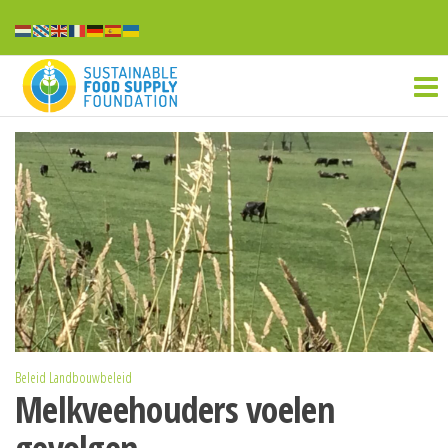
Ga
naar
Sustainable
de
inhoud
food
supply
Beleid
Landbouwbeleid
Melkveehouders voelen