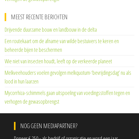
MEEST RECENTE BERICHTEN
Drijvende duurzame bouw en landbouw in de delta
Een routekaart om de afname van wilde bestuivers te keren en
beheerde bijen te beschermen
Wie niet van insecten houdt, leeft op de verkeerde planeet
Melkveehouders voelen gevolgen melkquotum-‘bevrijdingsdag’ nu als
lood in hun laarzen
Mycorrhiza-schimmels gaan uitspoeling van voedingsstoffen tegen en
verhogen de gewasopbrengst
NOG GEEN MEDIAPARTNER?
Doneer € 250,- als bedrijf of organisatie en word een jaar