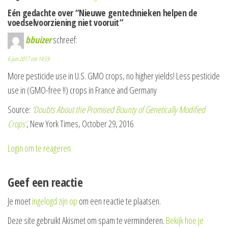
Eén gedachte over “Nieuwe gentechnieken helpen de
voedselvoorziening niet vooruit”
bbuizer
schreef:
6 juni 2017 om 14:59
More pesticide use in U.S. GMO crops, no higher yields! Less pesticide
use in (GMO-free !!) crops in France and Germany
Source:
‘Doubts About the Promised Bounty of Genetically Modified
Crops’
, New York Times, October 29, 2016
Login om te reageren
Geef een reactie
Je moet
ingelogd zijn op
om een reactie te plaatsen.
Deze site gebruikt Akismet om spam te verminderen.
Bekijk hoe je