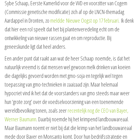
Sybe Schaap, Eerste Kamerlid voor de VVD en voorzitter van Cogem
(Commissie genetische modificatie) zich af op de LNCN-themadag
Aardappel in Dronten, zo
meldde Nieuwe Oogst op 17 februari
. Ik denk
dat hier een rol speelt dat het bij plantenveredeling echt om de
ontwikkeling van nieuwe rassen gaat en om reproductie. Bij
geneeskunde ligt dat heel anders.
Een ander punt dat raakt aan wat de heer Schaap noemde, is dat het
natuurlijk vreemd is dat mensen wel gewoon melk drinken van koeien
die dagelijks gevoerd worden met gmo-soja en tegelijk wel tegen
toepassing van gmo-technieken in zaaizaad zijn. Maar helemaal
hypocriet vind ik het dat de voorstanders van gmo steeds maar weer
hun ‘grote zorg’ over de voedselvoorziening van een toenemende
wereldbevolking tonen, zoals zeer
recentelijk nog de CEO van Bayer,
Werner Baumann
. Daarbij noemde hij het krimpend landbouwareaal.
Maar Baumann noemt er niet bij dat die krimp van het landbouwareaal
mede door Bayer en Monsanto komt. Door hun bedrijfsstrategie en