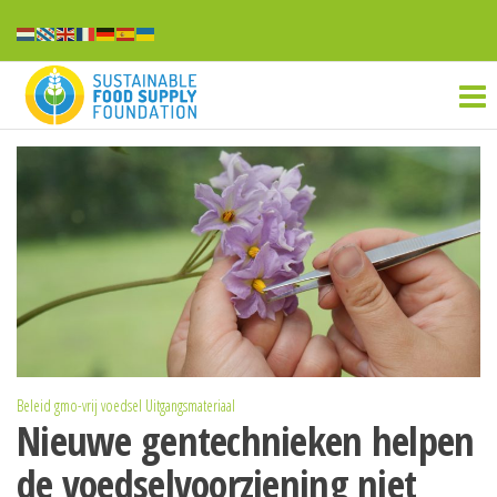
Ga
naar
Sustainable
de
inhoud
food
supply
Beleid
gmo-vrij voedsel
Uitgangsmateriaal
Nieuwe gentechnieken helpen
de voedselvoorziening niet