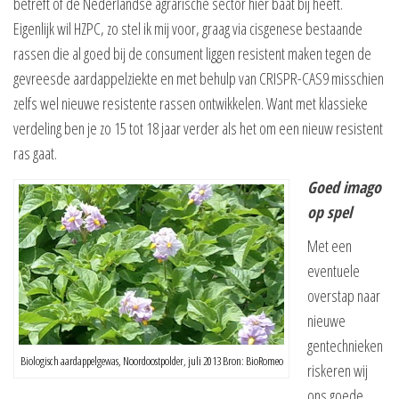
betreft of de Nederlandse agrarische sector hier baat bij heeft.
Eigenlijk wil HZPC, zo stel ik mij voor, graag via cisgenese bestaande
rassen die al goed bij de consument liggen resistent maken tegen de
gevreesde aardappelziekte en met behulp van CRISPR-CAS9 misschien
zelfs wel nieuwe resistente rassen ontwikkelen. Want met klassieke
verdeling ben je zo 15 tot 18 jaar verder als het om een nieuw resistent
ras gaat.
Goed imago
op spel
Met een
eventuele
overstap naar
nieuwe
gentechnieken
Biologisch aardappelgewas, Noordoostpolder, juli 2013 Bron: BioRomeo
riskeren wij
ons goede