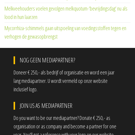
Melkveehouders voelen gevolgen melkquotum-‘bevrijdingsdag’ nu als
lood in hun laarzen
Mycorrhiza-schimmels gaan uitspoeling van voedingsstoffen tegen en
verhogen de gewasopbrengst
NOG GEEN MEDIAPARTNER?
Doneer € 250,- als bedrijf of organisatie en word een jaar
lang mediapartner. U wordt vermeld op onze website
inclusief logo.
JOIN US AS MEDIAPARTNER
Do you want to be our mediapartner? Donate € 250,- as
organisation or as company and become a partner for one
year. You'll get a reference with your logo on our website.