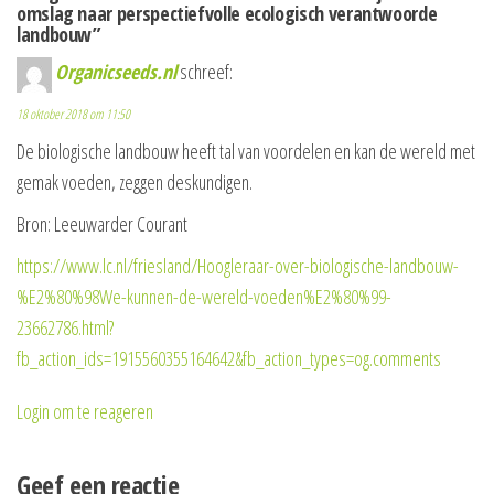
omslag naar perspectiefvolle ecologisch verantwoorde
landbouw”
Organicseeds.nl
schreef:
18 oktober 2018 om 11:50
De biologische landbouw heeft tal van voordelen en kan de wereld met
gemak voeden, zeggen deskundigen.
Bron: Leeuwarder Courant
https://www.lc.nl/friesland/Hoogleraar-over-biologische-landbouw-
%E2%80%98We-kunnen-de-wereld-voeden%E2%80%99-
23662786.html?
fb_action_ids=1915560355164642&fb_action_types=og.comments
Login om te reageren
Geef een reactie