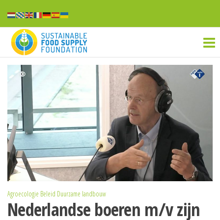
Ga
naar
Sustainable
de
inhoud
food
supply
Agroecologie
Beleid
Duurzame landbouw
Nederlandse boeren m/v zijn