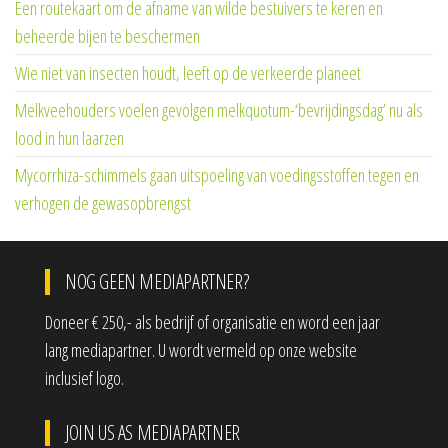
Een routekaart om de afname van wilde bestuivers te keren en
beheerde bijen te beschermen
Wie niet van insecten houdt, leeft op de verkeerde planeet
Melkveehouders voelen gevolgen melkquotum-‘bevrijdingsdag’ nu als
lood in hun laarzen
Mycorrhiza-schimmels gaan uitspoeling van voedingsstoffen tegen en
verhogen de gewasopbrengst
NOG GEEN MEDIAPARTNER?
Doneer € 250,- als bedrijf of organisatie en word een jaar
lang mediapartner. U wordt vermeld op onze website
inclusief logo.
JOIN US AS MEDIAPARTNER