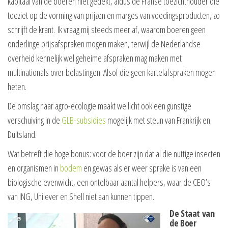
kapitaal van de boeren niet gedekt, aldus de Franse toezichthouder die
toeziet op de vorming van prijzen en marges van voedingsproducten, zo
schrijft de krant. Ik vraag mij steeds meer af, waarom boeren geen
onderlinge prijsafspraken mogen maken, terwijl de Nederlandse
overheid kennelijk wel geheime afspraken mag maken met
multinationals over belastingen. Alsof die geen kartelafspraken mogen
heten.
De omslag naar agro-ecologie maakt wellicht ook een gunstige
verschuiving in de
GLB-subsidies
mogelijk met steun van Frankrijk en
Duitsland.
Wat betreft die hoge bonus: voor de boer zijn dat al die nuttige insecten
en organismen in
bodem
en gewas als er weer sprake is van een
biologische evenwicht, een ontelbaar aantal helpers, waar de CEO’s
van ING, Unilever en Shell niet aan kunnen tippen.
De Staat van
de Boer