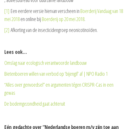
, adviesbureau voor duurzame landbouw
[1]
Een eerdere versie hiervan verscheen in
Boerderij Vandaag van 18
mei 2018
en online bij
Boerderij op 20 mei 2018
.
[2]
Afkorting van de insecticidengroep neonicotinoïden.
Lees ook…
Omslag naar ecologisch verantwoorde landbouw
Bietenboeren willen van verbod op ‘bijengif’ af | NPO Radio 1
“Alles over genvoedsel” en argumenten tégen CRISPR-Cas in een
gewas
De bodemgezondheid gaat achteruit
Eén gedachte over “Nederlandse boeren m/v zijn toe aan